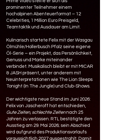
Prime Video stellte er sich als
prominenter Teilnehmer einem
hochalpinen Abenteuerformat – 12
Celebrities, 1 Million Euro Preisgeld,
Teamtaktik und Ausdauer am Limit.
Kulinarisch startete Felix mit der Wasgau
Ölmühle/Hollerbusch Pfalz seine eigene
Öl-Serie – ein Projekt, das Persönlichkeit,
Genuss und Marke miteinander
verbindet. Musikalisch bleibt er mit MICAR
& JASH präsent, unter anderem mit
Neuinterpretationen wie The Lion Sleeps
Tonight (In The Jungle) und Club-Shows.
Der wichtigste neue Stand im Juni 2026:
Felix von Jascheroff hat entschieden,
Gute Zeiten, schlechte Zeiten
nach 25
Jahren zu verlassen. RTL bestätigte den
Ausstieg am 29. Mai 2026; sein Abschied
wird aufgrund des Produktionsvorlaufs
voraussichtlich 2027 ausgestrahlt. Damit